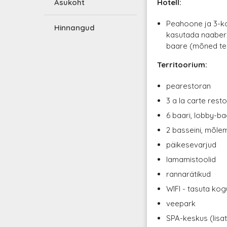
Asukoht
Hotell:
Peahoone ja 3-ko
Hinnangud
kasutada naaberho
baare (mõned tee
Territoorium:
pearestoran
3 a la carte resto
6 baari, lobby-ba
2 basseini, mõle
päikesevarjud
lamamistoolid
rannarätikud
WIFI - tasuta kogu
veepark
SPA-keskus (lisa