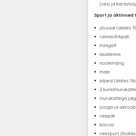
(vesi ja karastus
Sport ja aktiivsed
jõusaal (alates 1
rannavõrkpall
minigolf
lauatennis
noolemäng
male
piljard (alates 16
2 kunstmurukatteg
murukattega jalgp
jooga-ja aeroob
veepall
boccia
veesport (lisatas