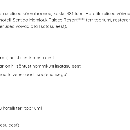
rruselised kõrvalhooned, kokku 481 tuba. Hotellikülalised võiva
telli Sentido Mamlouk Palace Resort***** territooriumi, restora
nused võivad olla lisatasu eest).
rani, neist üks lisatasu eest
ar on hilisõhtust hommikuni lisatasu eest
mad talveperioodil soojendusega*
 hotelli territooriumil
tasu eest)