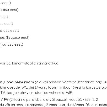
u eest)
satasu eest)
 eest)
su eest)
satasu eest)
s (lisatasu eest)
isatasu eest)
evarjud, lamamistoolid, rannarätikud
n / pool view room
(aia-või basseinivaatega standardtuba): ~4
 kliimaseade, WC, dušš/vann, föön, minibaar (vesi ja karastusjoo
T-TV, tee-ja kohvivalmistamise vahendid, WIFI.
 / PV
(2-toaline peretuba, aia-või basseinivaade): ~75 m2, 2
u või terrass, kliimaseade, 2 vannituba, dušš/vann, föön, miniba