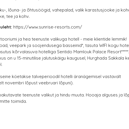
u-, lõuna- ja õhtusöögid, vahepalad, valik karastusjooke ja koh
e, tee ja kohv.
uleht:
https://www.sunrise-resorts.com/
itooriumi ja hea teenuste valikuga hotell - meie klientide lemmik!
toad, veepark ja soojendusega basseinid*, tasuta WIFI kogu hotel
tkasutus kõrvalasuva hotelliga Sentido Mamlouk Palace Resort*****
us on u 15-minutilise jalutuskäigu kaugusel, Hurghada Sakkala 
l.
ine köetakse talveperioodil hotelli äranägemisel vastavalt
elt novembri lõpust veebruari lõpuni).
 pakutavate teenuste valikut ja hindu muuta. Hooaja alguses ja lõ
mitte toimida.