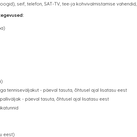
joogid), seif, telefon, SAT-TV, tee-ja kohvivalmistamise vahendid,
 tegevused:
6a)
a)
a tenniseväljakut - päeval tasuta, õhtusel ajal lisatasu eest
alliväljak - päeval tasuta, õhtusel ajal lisatasu eest
ikatunnid
u eest)