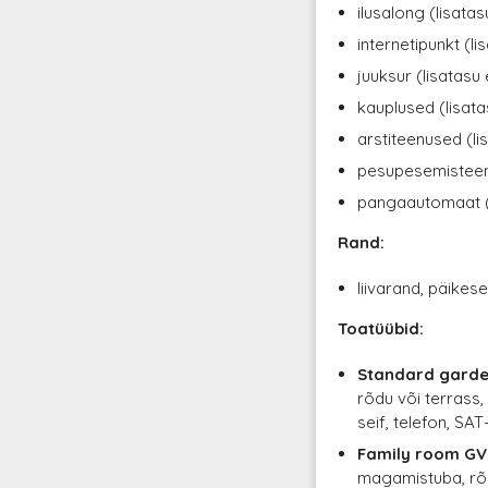
ilusalong (lisatas
internetipunkt (li
juuksur (lisatasu
kauplused (lisata
arstiteenused (li
pesupesemisteenu
pangaautomaat (l
Rand:
liivarand, päikes
Toatüübid:
Standard garde
rõdu või terrass,
seif, telefon, SA
Family room GV
magamistuba, rõd