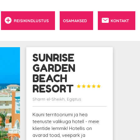
REISIKINDLUSTUS
OSAMAKSED
KONTAKT
SUNRISE
GARDEN
BEACH
RESORT





Sharm el-Sheikh, Egiptus
Kauni territooriumi ja hea
teenuste valikuga hotell - meie
klientide lemmik! Hotellis on
avarad toad, veepark ja