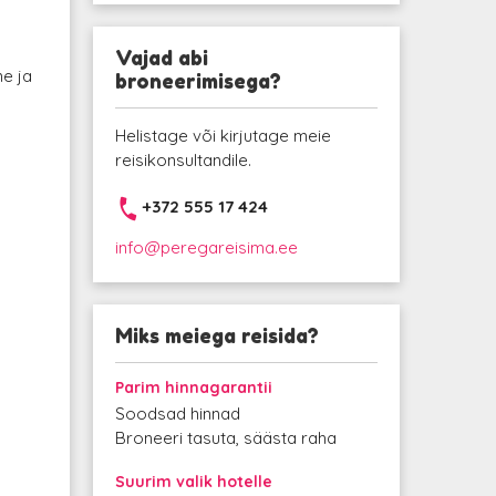
d
Vajad abi
ne ja
broneerimisega?
Helistage või kirjutage meie
reisikonsultandile.
+372 555 17 424
info@peregareisima.ee
Miks meiega reisida?
Parim hinnagarantii
Soodsad hinnad
Broneeri tasuta, säästa raha
Suurim valik hotelle