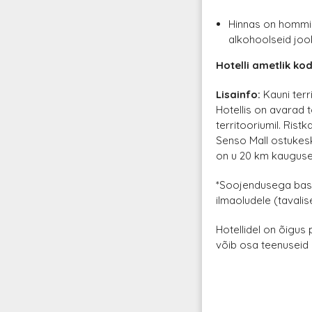
Hinnas on hommik
alkohoolseid jook
Hotelli ametlik kod
Lisainfo:
Kauni terr
Hotellis on avarad 
territooriumil. Ris
Senso Mall ostukesk
on u 20 km kauguse
*Soojendusega basse
ilmaoludele (tavalis
Hotellidel on õigus
võib osa teenuseid 