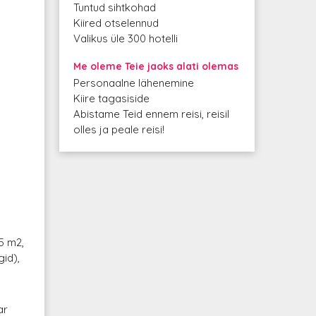
Tuntud sihtkohad
Kiired otselennud
Valikus üle 300 hotelli
Me oleme Teie jaoks alati olemas
Personaalne lähenemine
Kiire tagasiside
Abistame Teid ennem reisi, reisil
olles ja peale reisi!
5 m2,
gid),
ar