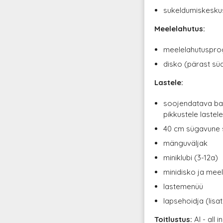
sukeldumiskeskus
Meelelahutus:
meelelahutuspr
disko (pärast sü
Lastele:
soojendatava bas
pikkustele lastel
40 cm sügavune s
mänguväljak
miniklubi (3-12a)
minidisko ja me
lastemenüü
lapsehoidja (lisa
Toitlustus:
AI - all 