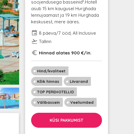
soojendusega basseinid*.Hotell
asub 15 km kaugusel Hurghada
lennujaamast ja 19 km Hurghada
keskusest, mere ääres.
event
8 päeva/7 ööd, All Inclusive
flight_takeoff
Tallinn
euro_symbol
Hinnad alates 900 €/in.
Hind/kvaliteet
Kõik hinnas
Liivarand
TOP PEREHOTELLID
Välibassein
Veeliumäed
KÜSI PAKKUMIST