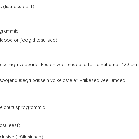
 (lisatasu eest)
ogrammid
daööd on joogid tasulised)
seiniga veepark*, kus on veeliumäed ja torud vähemalt 120 cm
e
oojendusega bassein väikelastele*, väikesed veeliumäed
elelahutusprogrammid
tasu eest)
inclusive (kõik hinnas)