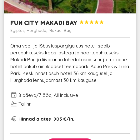
FUN CITY MAKADI BAY





Egiptus, Hurghada, Makadi Bay
Oma vee- ja lõbustuspargiga uus hotell sobib
perepuhkuseks koos lastega ja noortepuhkuseks.
Makadi Bay ja liivaranna lähedal asuv suur ja moodne
hotell pakub ainulaadset teemaparki Aqua Park & Luna
Park. Kesklinnast asub hotell 36 km kaugusel ja
Hurghada lennujaamast 30 km kaugusel.
event
8 päeva/7 ööd, All Inclusive
flight_takeoff
Tallinn
euro_symbol
Hinnad alates 905 €/in.