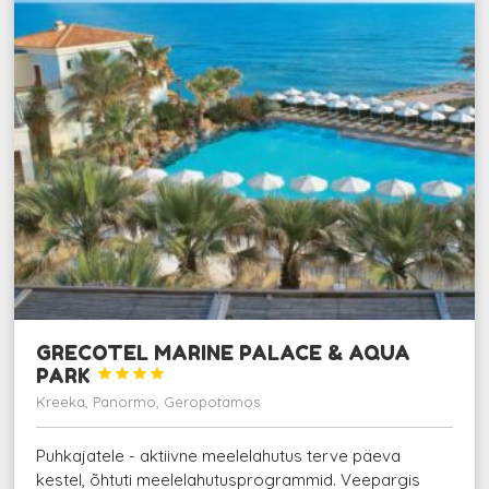
GRECOTEL MARINE PALACE & AQUA
PARK




Kreeka, Panormo, Geropotamos
Puhkajatele - aktiivne meelelahutus terve päeva
kestel, õhtuti meelelahutusprogrammid. Veepargis