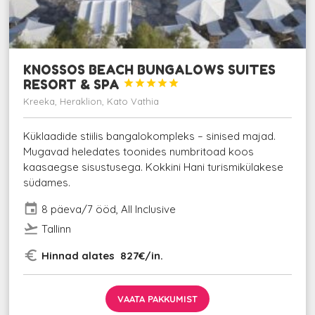
KNOSSOS BEACH BUNGALOWS SUITES
RESORT & SPA





Kreeka, Heraklion, Kato Vathia
Küklaadide stiilis bangalokompleks – sinised majad.
Mugavad heledates toonides numbritoad koos
kaasaegse sisustusega. Kokkini Hani turismikülakese
südames.
event
8 päeva/7 ööd, All Inclusive
flight_takeoff
Tallinn
euro_symbol
Hinnad alates 827€/in.
VAATA PAKKUMIST