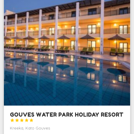
GOUVES WATER PARK HOLIDAY RESORT





Kreeka, Kato Gouves