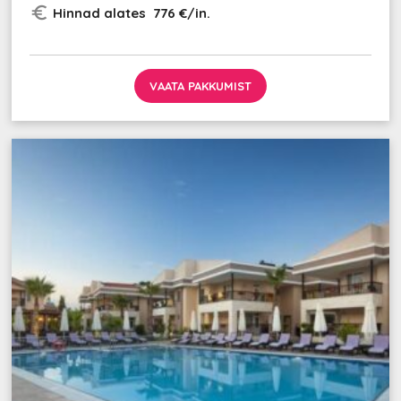
euro_symbol
Hinnad alates 776 €/in.
VAATA PAKKUMIST