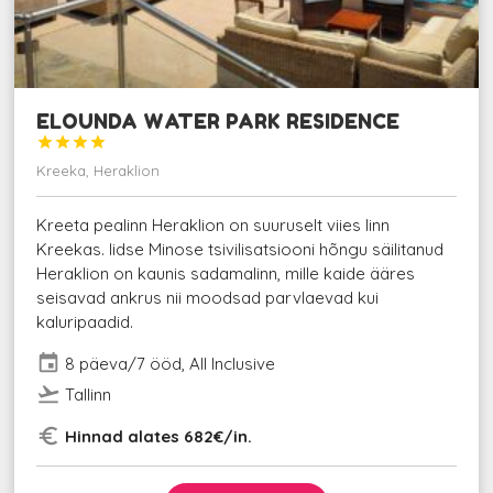
ELOUNDA WATER PARK RESIDENCE




Kreeka, Heraklion
Kreeta pealinn Heraklion on suuruselt viies linn
Kreekas. Iidse Minose tsivilisatsiooni hõngu säilitanud
Heraklion on kaunis sadamalinn, mille kaide ääres
seisavad ankrus nii moodsad parvlaevad kui
kaluripaadid.
event
8 päeva/7 ööd, All Inclusive
flight_takeoff
Tallinn
euro_symbol
Hinnad alates 682€/in.