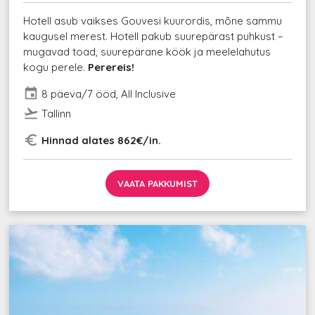
Hotell asub vaikses Gouvesi kuurordis, mõne sammu
kaugusel merest. Hotell pakub suurepärast puhkust –
mugavad toad, suurepärane köök ja meelelahutus
kogu perele.
Perereis!
event
8 päeva/7 ööd, All Inclusive
flight_takeoff
Tallinn
euro_symbol
Hinnad alates 862€/in.
VAATA PAKKUMIST