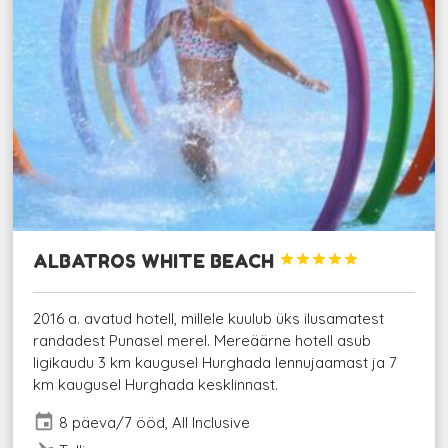
ALBATROS WHITE BEACH





2016 a. avatud hotell, millele kuulub üks ilusamatest
randadest Punasel merel. Mereäärne hotell asub
ligikaudu 3 km kaugusel Hurghada lennujaamast ja 7
km kaugusel Hurghada kesklinnast.
event
8 päeva/7 ööd, All Inclusive