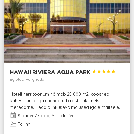
HAWAII RIVIERA AQUA PARK





Egiptus, Hurghada
Hotelli territoorium hõlmab 25 000 m2, koosneb
kahest tunneliga ühendatud alast - üks neist
mereäärne. Head puhkusevõimalused igale maitsele.
event
8 päeva/7 ööd, All Inclusive
flight_takeoff
Tallinn