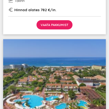
flight_takeoff
Tallinn
euro_symbol
Hinnad alates 782 €/in.
VAATA PAKKUMIST