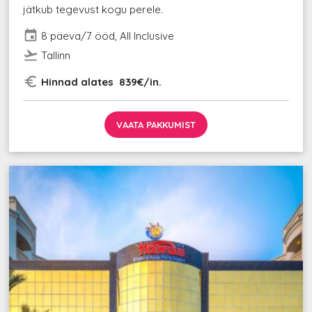
jätkub tegevust kogu perele.
event
8 päeva/7 ööd, All Inclusive
flight_takeoff
Tallinn
euro_symbol
Hinnad alates 839€/in.
VAATA PAKKUMIST