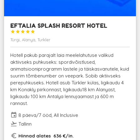
EFTALIA SPLASH RESORT HOTEL





Türgi, Alanya, Turkler
Hotell pakub parajalt laia meelelahutuse valikud
aktiivseks puhkuseks: spordivõistlused,
animatsiooniprogramm lastele ja täiskasvanutele, kuid
suurim tõmbenumber on veepark. Sobib aktiivseks
perepuhkuseks. Hotell asub Türkler külas, ligikaudu 4
km Konakly piirkonnast, ligikaudu18 km Alanyast,
ligikaudu 100 km Antalya lennujaamast ja 600 m
rannast.
event
8 päeva/7 ööd, All Inclusive
flight_takeoff
Tallinn
euro_symbol
Hinnad alates 636 €/in.