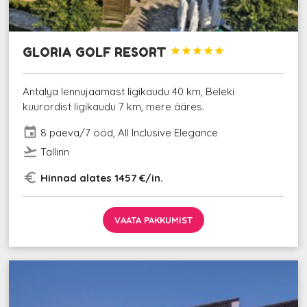
GLORIA GOLF RESORT





Antalya lennujaamast ligikaudu 40 km, Beleki
kuurordist ligikaudu 7 km, mere ääres.
event
8 päeva/7 ööd, All Inclusive Elegance
flight_takeoff
Tallinn
euro_symbol
Hinnad alates 1457 €/in.
VAATA PAKKUMIST