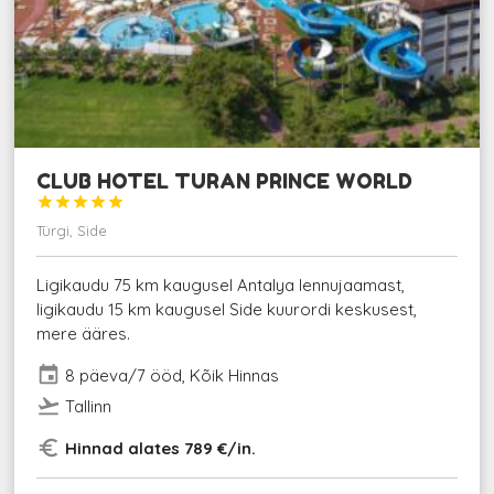
CLUB HOTEL TURAN PRINCE WORLD





Türgi, Side
Ligikaudu 75 km kaugusel Antalya lennujaamast,
ligikaudu 15 km kaugusel Side kuurordi keskusest,
mere ääres.
event
8 päeva/7 ööd, Kõik Hinnas
flight_takeoff
Tallinn
euro_symbol
Hinnad alates 789 €/in.