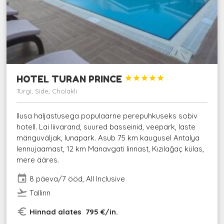
HOTEL TURAN PRINCE





Türgi, Side, Cholakli
Ilusa haljastusega populaarne perepuhkuseks sobiv
hotell. Lai liivarand, suured basseinid, veepark, laste
mänguväljak, lunapark. Asub 75 km kaugusel Antalya
lennujaamast, 12 km Manavgati linnast, Kızılağaç külas,
mere ääres.
event
8 päeva/7 ööd, All Inclusive
flight_takeoff
Tallinn
euro_symbol
Hinnad alates 795 €/in.