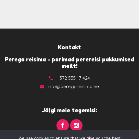
Kontakt
Perega reisima - parimad perereisi pakkumised
meilt!
+372 555 17 424
call
info@peregareisima.ee
email
Jälgi meie tegemisi:
We use cookies to ensure that we give you the best