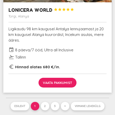
LONICERA WORLD





Türgi, Alanya
Ligikaudu 98 km kaugusel Antalya lennujaamast ja 20
km kaugusel Alanya kuurordist, Incekum asulas, mere
ääres.
event
8 päeva/7 ööd, Ultra all Inclusive
flight_takeoff
Tallinn
euro_symbol
Hinnad alates 680 €/in.
VAATA PAKKUMIST
ESILEHT
1
2
3
>
VIIMANE LEHEKÜLG