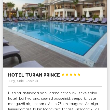
HOTEL TURAN PRINCE





Türgi, Side, Cholakli
Ilusa haljastusega populaarne perepuhkuseks sobiv
hotell. Lai liivarand, suured basseinid, veepark, laste
mänguväljak, lunapark. Asub 75 km kaugusel Antalya
lennujaamast, 12 km Manavgati linnast, Kızılağaç külas,