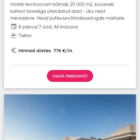
Hotelli territoorium hõlmab 25 000 m2, koosneb
kahest tunneliga ühendatud alast - üks neist
mereäärne. Head puhkusevõimalused igale maitsele.
event
8 päeva/7 ööd, All Inclusive
flight_takeoff
Tallinn
euro_symbol
Hinnad alates 776 €/in.
VAATA PAKKUMIST