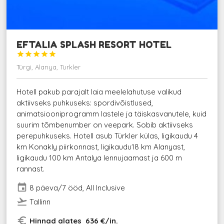
EFTALIA SPLASH RESORT HOTEL





Türgi, Alanya, Turkler
Hotell pakub parajalt laia meelelahutuse valikud
aktiivseks puhkuseks: spordivõistlused,
animatsiooniprogramm lastele ja täiskasvanutele, kuid
suurim tõmbenumber on veepark. Sobib aktiivseks
perepuhkuseks. Hotell asub Türkler külas, ligikaudu 4
km Konakly piirkonnast, ligikaudu18 km Alanyast,
ligikaudu 100 km Antalya lennujaamast ja 600 m
rannast.
event
8 päeva/7 ööd, All Inclusive
flight_takeoff
Tallinn
euro_symbol
Hinnad alates 636 €/in.