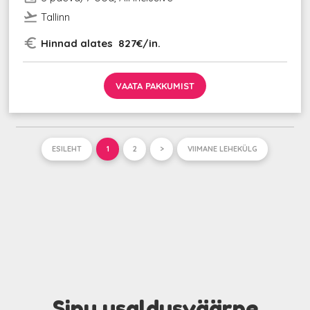
flight_takeoff
Tallinn
euro_symbol
Hinnad alates 827€/in.
VAATA PAKKUMIST
ESILEHT
1
2
>
VIIMANE LEHEKÜLG
Sinu usaldusväärne