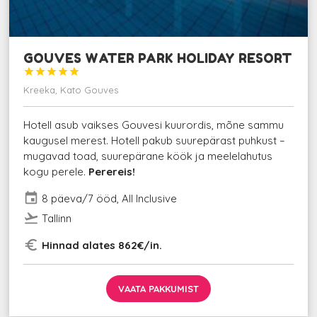
GOUVES WATER PARK HOLIDAY RESORT





Kreeka, Kato Gouves
Hotell asub vaikses Gouvesi kuurordis, mõne sammu
kaugusel merest. Hotell pakub suurepärast puhkust –
mugavad toad, suurepärane köök ja meelelahutus
kogu perele.
Perereis!
event
8 päeva/7 ööd, All Inclusive
flight_takeoff
Tallinn
euro_symbol
Hinnad alates 862€/in.
VAATA PAKKUMIST