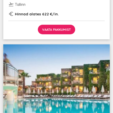
flight_takeoff
Tallinn
euro_symbol
Hinnad alates 622 €/in.
VAATA PAKKUMIST