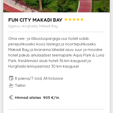
FUN CITY MAKADI BAY





Egiptus, Hurghada, Makadi Bay
Oma vee- ja lõbustuspargiga uus hotell sobib
perepuhkuseks koos lastega ja noortepuhkuseks.
Makadi Bay ja liivaranna lähedal asuv suur ja moodne
hotell pakub ainulaadset teemaparki Aqua Park & Luna
Park. Kesklinnast asub hotell 36 km kaugusel ja
Hurghada lennujaamast 30 km kaugusel.
event
8 päeva/7 ööd, All Inclusive
flight_takeoff
Tallinn
euro_symbol
Hinnad alates 905 €/in.