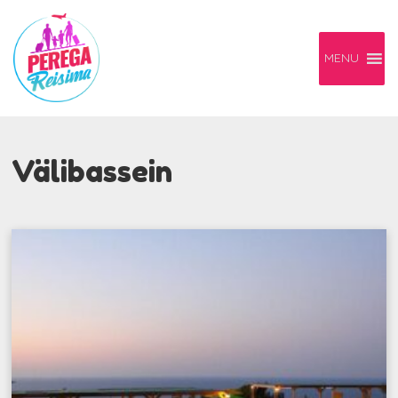
MENU
Välibassein