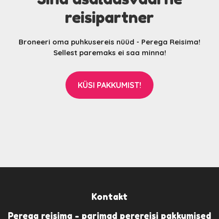
reisipartner
Broneeri oma puhkusereis nüüd - Perega Reisima!
Sellest paremaks ei saa minna!
KÜSI PAKKUMIST!
Kontakt
Perega reisima - parimad perereisi pakkumised