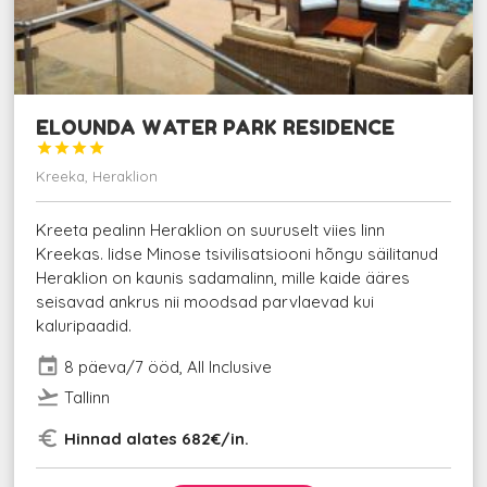
ELOUNDA WATER PARK RESIDENCE




Kreeka, Heraklion
Kreeta pealinn Heraklion on suuruselt viies linn
Kreekas. Iidse Minose tsivilisatsiooni hõngu säilitanud
Heraklion on kaunis sadamalinn, mille kaide ääres
seisavad ankrus nii moodsad parvlaevad kui
kaluripaadid.
event
8 päeva/7 ööd, All Inclusive
flight_takeoff
Tallinn
euro_symbol
Hinnad alates 682€/in.