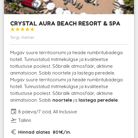
CRYSTAL AURA BEACH RESORT & SPA





Türgi, Kemer
Mugav suure territooriumi ja heade numbritubadega
hotell. Tunnustatud mitmekülgse ja kvaliteetse
toitlustuse poolest. Sõbralik atmosfäär, aktiivne
animatsioon. Sobib noortele ja lastega peredele.
Mugav suure territooriumi ja heade numbritubadega
hotell. Tunnustatud mitmekülgse ja kvaliteetse
toitlustuse poolest. Sõbralik atmosfäär, aktiivne
animatsioon. Sobib
noortele
ja
lastega peredele
.
event
8 päeva/7 ööd, All Inclusive
flight_takeoff
Tallinn
euro_symbol
Hinnad alates 801€/in.