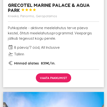
GRECOTEL MARINE PALACE & AQUA
PARK




Kreeka, Panormo, Geropotamos
Puhkajatele - aktiivne meelelahutus terve päeva
kestel, õhtuti meelelahutusprogrammid. Veepargis
jätkub tegevust kogu perele.
event
8 päeva/7 ööd, All Inclusive
flight_takeoff
Tallinn
euro_symbol
Hinnad alates 839€/in.
VAATA PAKKUMIST