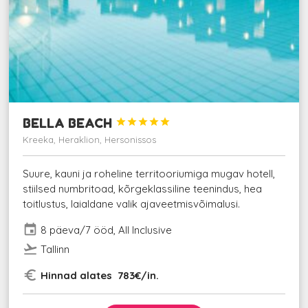
BELLA BEACH





Kreeka, Heraklion, Hersonissos
Suure, kauni ja roheline territooriumiga mugav hotell,
stiilsed numbritoad, kõrgeklassiline teenindus, hea
toitlustus, laialdane valik ajaveetmisvõimalusi.
event
8 päeva/7 ööd, All Inclusive
flight_takeoff
Tallinn
euro_symbol
Hinnad alates 783€/in.