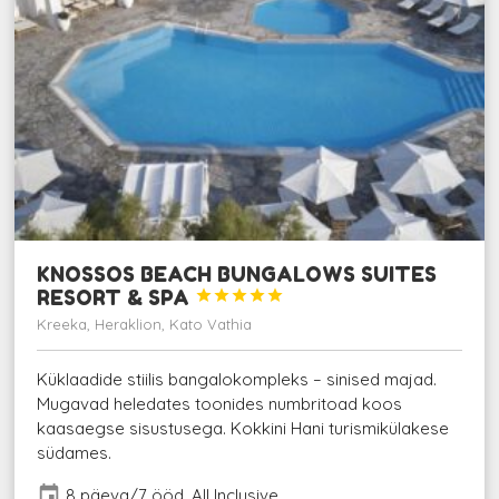
KNOSSOS BEACH BUNGALOWS SUITES
RESORT & SPA





Kreeka, Heraklion, Kato Vathia
Küklaadide stiilis bangalokompleks – sinised majad.
Mugavad heledates toonides numbritoad koos
kaasaegse sisustusega. Kokkini Hani turismikülakese
südames.
event
8 päeva/7 ööd, All Inclusive