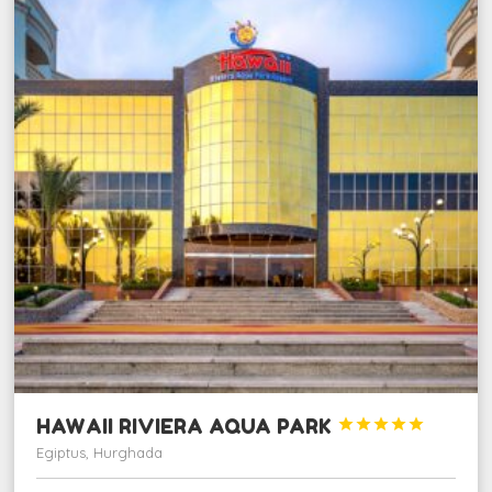
HAWAII RIVIERA AQUA PARK





Egiptus, Hurghada