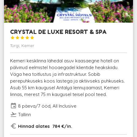
CRYSTAL DE LUXE RESORT & SPA





Türgi, Kemer
Kemeri kesklinna lähedal asuv kaasaegne hotell on
pälvinud eelmistel hooaegadel klientide heakskiidu.
Väga hea toitlustus ja infrastruktuur. Sobib
perepuhkuseks koos lastega ja aktiivseks puhkuseks.
Asub 55 km kaugusel Antalya lennujaamast, Kemeri
linnas, merest 75 m kaugusel teisel pool teed.
event
8 päeva/7 ööd, All Inclusive
flight_takeoff
Tallinn
euro_symbol
Hinnad alates 784 €/in.