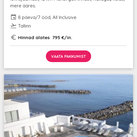
mere ääres.
event
8 päeva/7 ööd, All Inclusive
flight_takeoff
Tallinn
euro_symbol
Hinnad alates 795 €/in.
VAATA PAKKUMIST