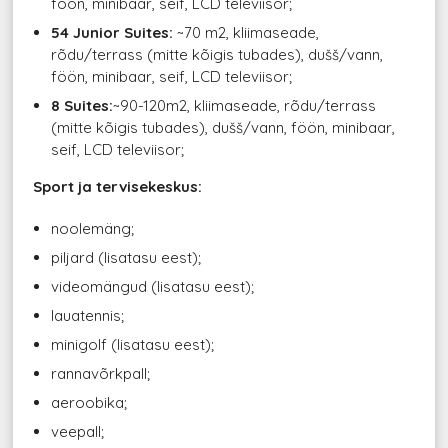
föön, minibaar, seif, LCD televiisor;
54 Junior Suites:
~70 m2, kliimaseade,
rõdu/terrass (mitte kõigis tubades), dušš/vann,
föön, minibaar, seif, LCD televiisor;
8 Suites:
~90-120m2, kliimaseade, rõdu/terrass
(mitte kõigis tubades), dušš/vann, föön, minibaar,
seif, LCD televiisor;
Sport ja tervisekeskus:
noolemäng;
piljard (lisatasu eest);
videomängud (lisatasu eest);
lauatennis;
minigolf (lisatasu eest);
rannavõrkpall;
aeroobika;
veepall;