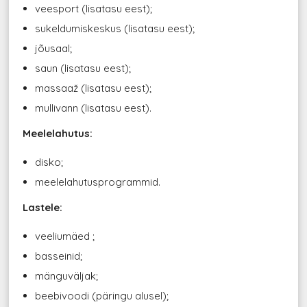
veesport (lisatasu eest);
sukeldumiskeskus (lisatasu eest);
jõusaal;
saun (lisatasu eest);
massaaž (lisatasu eest);
mullivann (lisatasu eest).
Meelelahutus:
disko;
meelelahutusprogrammid.
Lastele:
veeliumäed ;
basseinid;
mänguväljak;
beebivoodi (päringu alusel);