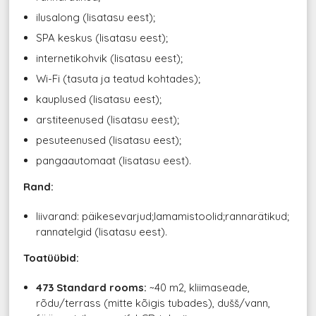
ilusalong (lisatasu eest);
SPA keskus (lisatasu eest);
internetikohvik (lisatasu eest);
Wi-Fi (tasuta ja teatud kohtades);
kauplused (lisatasu eest);
arstiteenused (lisatasu eest);
pesuteenused (lisatasu eest);
pangaautomaat (lisatasu eest).
Rand:
liivarand: päikesevarjud;lamamistoolid;rannarätikud;
rannatelgid (lisatasu eest).
Toatüübid:
473 Standard rooms:
~40 m2, kliimaseade,
rõdu/terrass (mitte kõigis tubades), dušš/vann,