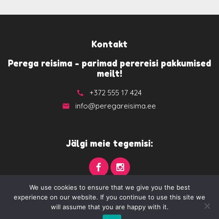
Kontakt
Perega reisima - parimad perereisi pakkumised
meilt!
+372 555 17 424
call
info@peregareisima.ee
email
Jälgi meie tegemisi:
We use cookies to ensure that we give you the best
experience on our website. If you continue to use this site we
will assume that you are happy with it.
Privaatsuspoliitika
Oluline info
