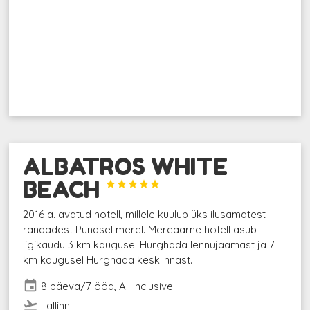
ALBATROS WHITE
BEACH





2016 a. avatud hotell, millele kuulub üks ilusamatest
randadest Punasel merel. Mereäärne hotell asub
ligikaudu 3 km kaugusel Hurghada lennujaamast ja 7
km kaugusel Hurghada kesklinnast.
event
8 päeva/7 ööd, All Inclusive
flight_takeoff
Tallinn