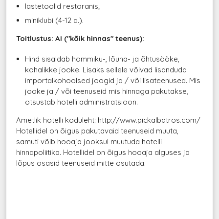
lastetoolid restoranis;
miniklubi (4-12 a.).
Toitlustus: AI ("kõik hinnas" teenus):
Hind sisaldab hommiku-, lõuna- ja õhtusööke,
kohalikke jooke. Lisaks sellele võivad lisanduda
importalkohoolsed joogid ja / või lisateenused. Mis
jooke ja / või teenuseid mis hinnaga pakutakse,
otsustab hotelli administratsioon.
Ametlik hotelli koduleht: http://www.pickalbatros.com/
Hotellidel on õigus pakutavaid teenuseid muuta,
samuti võib hooaja jooksul muutuda hotelli
hinnapoliitika. Hotellidel on õigus hooaja alguses ja
lõpus osasid teenuseid mitte osutada.