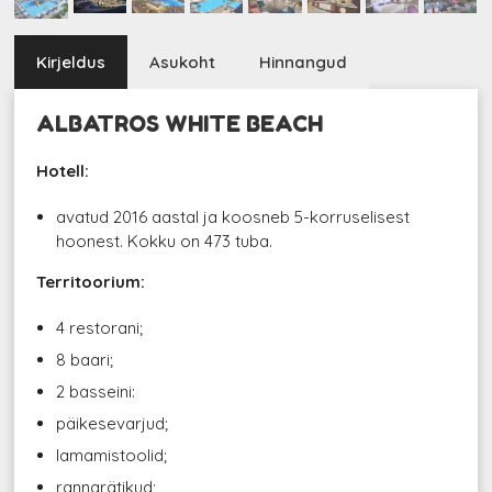
Kirjeldus
Asukoht
Hinnangud
ALBATROS WHITE BEACH
Hotell:
avatud 2016 aastal ja koosneb 5-korruselisest
hoonest. Kokku on 473 tuba.
Territoorium:
4 restorani;
8 baari;
2 basseini:
päikesevarjud;
lamamistoolid;
rannarätikud;