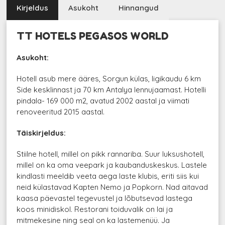
Kirjeldus
Asukoht
Hinnangud
TT HOTELS PEGASOS WORLD
Asukoht:
Hotell asub mere ääres, Sorgun külas, ligikaudu 6 km
Side kesklinnast ja 70 km Antalya lennujaamast. Hotelli
pindala- 169 000 m2, avatud 2002 aastal ja viimati
renoveeritud 2015 aastal.
Täiskirjeldus:
Stiilne hotell, millel on pikk rannariba. Suur luksushotell,
millel on ka oma veepark ja kaubanduskeskus. Lastele
kindlasti meeldib veeta aega laste klubis, eriti siis kui
neid külastavad Kapten Nemo ja Popkorn. Nad aitavad
kaasa päevastel tegevustel ja lõbutsevad lastega
koos minidiskol. Restorani toiduvalik on lai ja
mitmekesine ning seal on ka lastemenüü. Ja