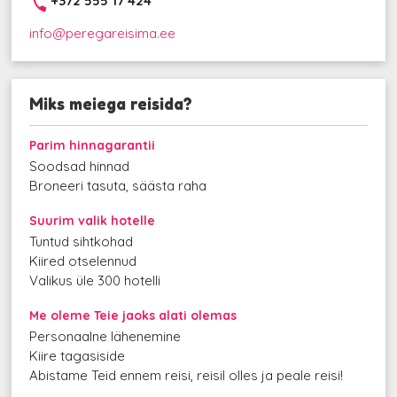
+372 555 17 424
info@peregareisima.ee
Miks meiega reisida?
Parim hinnagarantii
Soodsad hinnad
Broneeri tasuta, säästa raha
Suurim valik hotelle
Tuntud sihtkohad
Kiired otselennud
Valikus üle 300 hotelli
Me oleme Teie jaoks alati olemas
Personaalne lähenemine
Kiire tagasiside
Abistame Teid ennem reisi, reisil olles ja peale reisi!