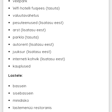
veepark
Wifi hotelli fuajees (tasuta)
valuutavahetus
pesuteenused (lisatasu eest)
arst (lisatasu eest)
parkla (tasuta)
autorent (lisatasu eest)
juuksur (lisatasu eest)
interneti kohvik (lisatasu eest)
kauplused
Lastele:
bassein
sisebassein
minidisko
lastemenüü restoranis