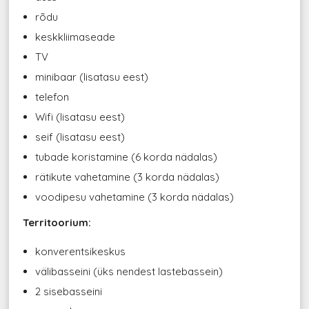
rõdu
keskkliimaseade
TV
minibaar (lisatasu eest)
telefon
Wifi (lisatasu eest)
seif (lisatasu eest)
tubade koristamine (6 korda nädalas)
rätikute vahetamine (3 korda nädalas)
voodipesu vahetamine (3 korda nädalas)
Territoorium:
konverentsikeskus
välibasseini (üks nendest lastebassein)
2 sisebasseini