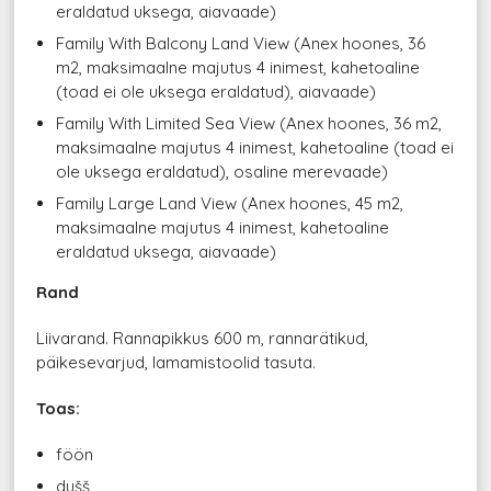
eraldatud uksega, aiavaade)
Family With Balcony Land View (Anex hoones, 36
m2, maksimaalne majutus 4 inimest, kahetoaline
(toad ei ole uksega eraldatud), aiavaade)
Family With Limited Sea View (Anex hoones, 36 m2,
maksimaalne majutus 4 inimest, kahetoaline (toad ei
ole uksega eraldatud), osaline merevaade)
Family Large Land View (Anex hoones, 45 m2,
maksimaalne majutus 4 inimest, kahetoaline
eraldatud uksega, aiavaade)
Rand
Liivarand. Rannapikkus 600 m, rannarätikud,
päikesevarjud, lamamistoolid tasuta.
Toas:
föön
dušš