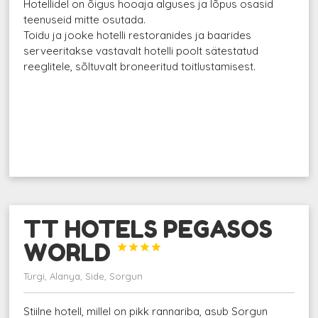
Hotellidel on õigus hooaja alguses ja lõpus osasid
teenuseid mitte osutada.
Toidu ja jooke hotelli restoranides ja baarides
serveeritakse vastavalt hotelli poolt sätestatud
reeglitele, sõltuvalt broneeritud toitlustamisest.
TT HOTELS PEGASOS
WORLD




Türgi, Alanya, Side, Sorgun
Stiilne hotell, millel on pikk rannariba, asub Sorgun