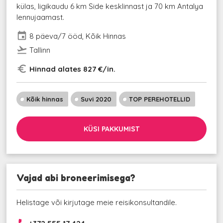
külas, ligikaudu 6 km Side kesklinnast ja 70 km Antalya
lennujaamast.
event
8 päeva/7 ööd, Kõik Hinnas
flight_takeoff
Tallinn
euro_symbol
Hinnad alates 827 €/in.
Kõik hinnas
Suvi 2020
TOP PEREHOTELLID
KÜSI PAKKUMIST
Vajad abi broneerimisega?
Helistage või kirjutage meie reisikonsultandile.