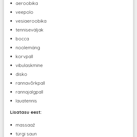
aeroobika
veepolo
vesiaeroobika
tenniseväljak
bocca
noolemäng
korvpall
vibulaskmine
disko
rannavõrkpall
rannajalgpall
lauatennis
Lisatasu eest:
massaaž
türgi saun