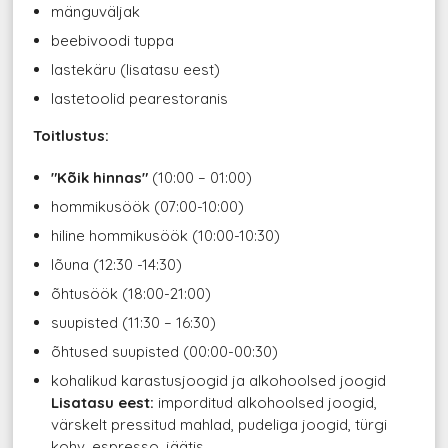
mänguväljak
beebivoodi tuppa
lastekäru (lisatasu eest)
lastetoolid pearestoranis
Toitlustus:
"Kõik hinnas"
(10:00 – 01:00)
hommikusöök (07:00-10:00)
hiline hommikusöök (10:00-10:30)
lõuna (12:30 -14:30)
õhtusöök (18:00-21:00)
suupisted (11:30 – 16:30)
õhtused suupisted (00:00-00:30)
kohalikud karastusjoogid ja alkohoolsed joogid
Lisatasu eest:
imporditud alkohoolsed joogid,
värskelt pressitud mahlad, pudeliga joogid, türgi
kohv, espresso, jäätis