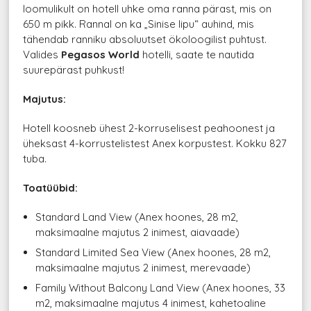
loomulikult on hotell uhke oma ranna pärast, mis on
650 m pikk. Rannal on ka „Sinise lipu“ auhind, mis
tähendab ranniku absoluutset ökoloogilist puhtust.
Valides
Pegasos World
hotelli, saate te nautida
suurepärast puhkust!
Majutus:
Hotell koosneb ühest 2-korruselisest peahoonest ja
üheksast 4-korrustelistest Anex korpustest. Kokku 827
tuba.
Toatüübid:
Standard Land View (Anex hoones, 28 m2,
maksimaalne majutus 2 inimest, aiavaade)
Standard Limited Sea View (Anex hoones, 28 m2,
maksimaalne majutus 2 inimest, merevaade)
Family Without Balcony Land View (Anex hoones, 33
m2, maksimaalne majutus 4 inimest, kahetoaline