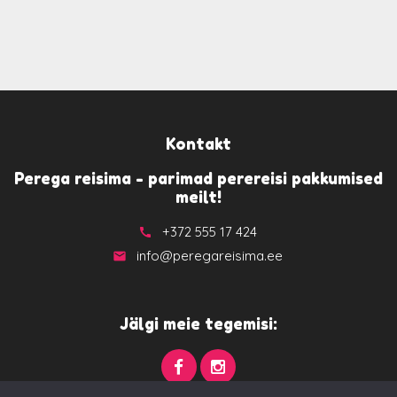
Kontakt
Perega reisima - parimad perereisi pakkumised
meilt!
+372 555 17 424
call
info@peregareisima.ee
email
Jälgi meie tegemisi: