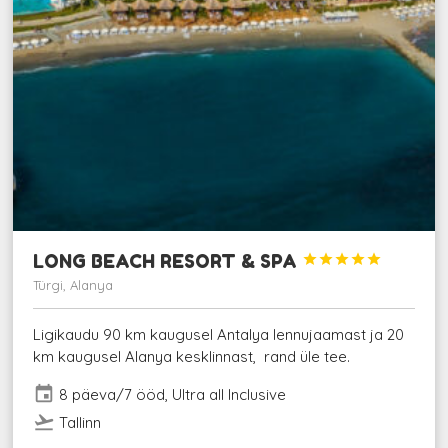
LONG BEACH RESORT & SPA





Türgi, Alanya
Ligikaudu 90 km kaugusel Antalya lennujaamast ja 20
km kaugusel Alanya kesklinnast, rand üle tee.
event
8 päeva/7 ööd, Ultra all Inclusive
flight_takeoff
Tallinn