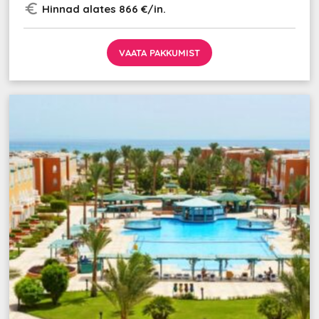
euro_symbol
Hinnad alates 866 €/in.
VAATA PAKKUMIST