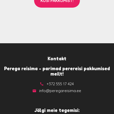
KÜSI PAKKUMIST!
Kontakt
Perega reisima - parimad perereisi pakkumised
meilt!
+372 555 17 424
call
info@peregareisima.ee
email
Jälgi meie tegemisi: