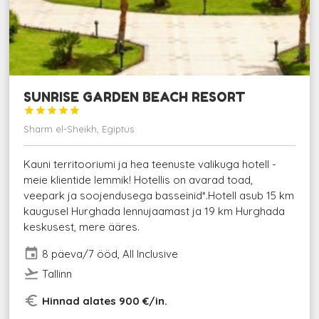
SUNRISE GARDEN BEACH RESORT





Sharm el-Sheikh, Egiptus
Kauni territooriumi ja hea teenuste valikuga hotell -
meie klientide lemmik! Hotellis on avarad toad,
veepark ja soojendusega basseinid*.Hotell asub 15 km
kaugusel Hurghada lennujaamast ja 19 km Hurghada
keskusest, mere ääres.
event
8 päeva/7 ööd, All Inclusive
flight_takeoff
Tallinn
euro_symbol
Hinnad alates 900 €/in.