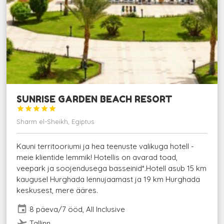
SUNRISE GARDEN BEACH RESORT





Sharm el-Sheikh, Egiptus
Kauni territooriumi ja hea teenuste valikuga hotell -
meie klientide lemmik! Hotellis on avarad toad,
veepark ja soojendusega basseinid*.Hotell asub 15 km
kaugusel Hurghada lennujaamast ja 19 km Hurghada
keskusest, mere ääres.
event
8 päeva/7 ööd, All Inclusive
flight_takeoff
Tallinn