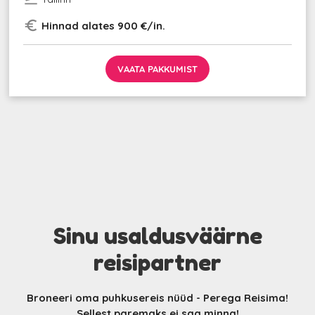
euro_symbol
Hinnad alates 900 €/in.
VAATA PAKKUMIST
Sinu usaldusväärne
reisipartner
Broneeri oma puhkusereis nüüd - Perega Reisima!
Sellest paremaks ei saa minna!