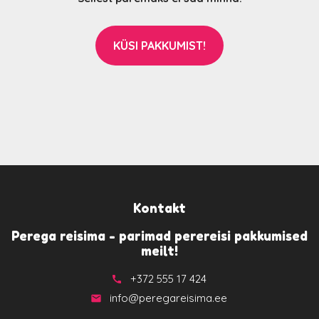
KÜSI PAKKUMIST!
Kontakt
Perega reisima - parimad perereisi pakkumised
meilt!
+372 555 17 424
call
info@peregareisima.ee
email