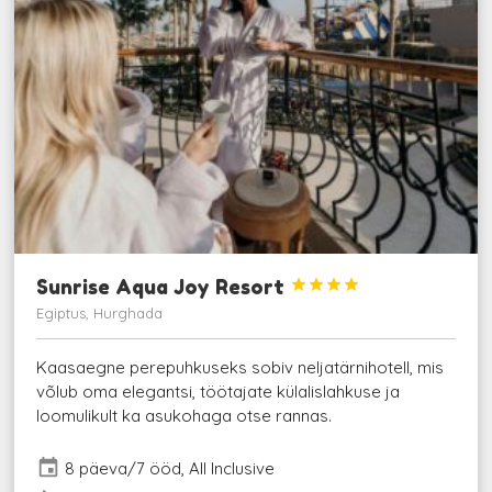
Sunrise Aqua Joy Resort




Egiptus, Hurghada
Kaasaegne perepuhkuseks sobiv neljatärnihotell, mis
võlub oma elegantsi, töötajate külalislahkuse ja
loomulikult ka asukohaga otse rannas.
event
8 päeva/7 ööd, All Inclusive