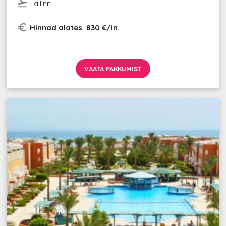
flight_takeoff
Tallinn
euro_symbol
Hinnad alates 830 €/in.
VAATA PAKKUMIST