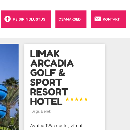
REISIKINDLUSTUS
OSAMAKSED
KONTAKT
LIMAK
ARCADIA
GOLF &
SPORT
RESORT
HOTEL





Türgi, Belek
Avatud 1995 aastal, viimati