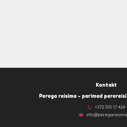
Kontakt
Perega reisima - parimad perereisi
+372 555 17 424
call
info@peregareisima
email