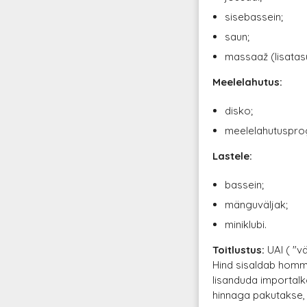
sisebassein;
saun;
massaaž (lisatas
Meelelahutus:
disko;
meelelahutusprog
Lastele:
bassein;
mänguväljak;
miniklubi.
Toitlustus:
UAI ( "v
Hind sisaldab hommi
lisanduda importalk
hinnaga pakutakse, 