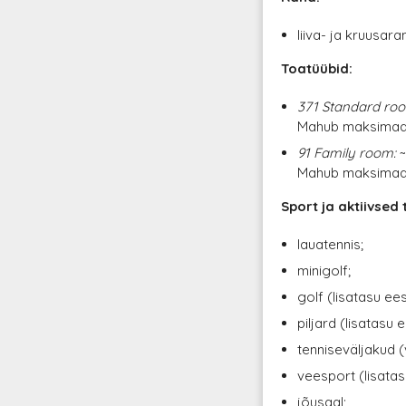
liiva- ja kruusar
Toatüübid:
371 Standard ro
Mahub maksimaals
91 Family room:
~
Mahub maksimaals
Sport ja aktiivsed
lauatennis;
minigolf;
golf (lisatasu ees
piljard (lisatasu e
tenniseväljakud (
veesport (lisatas
jõusaal;