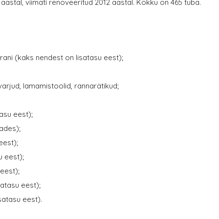
aastal, viimati renoveeritud 2012 aastal. Kokku on 465 tuba.
orani (kaks nendest on lisatasu eest);
arjud, lamamistoolid, rannarätikud;
asu eest);
ades);
eest);
u eest);
 eest);
satasu eest);
satasu eest).