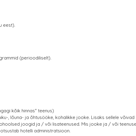
u eest).
rammid (perioodiliselt).
ägagi kõik hinnas" teenus)
ku-, lõuna- ja õhtusööke, kohalikke jooke. Lisaks sellele võivad
ohoolsed joogid ja / või lisateenused. Mis jooke ja / või teenus
otsustab hotelli administratsioon.