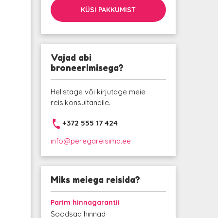
KÜSI PAKKUMIST
Vajad abi
broneerimisega?
Helistage või kirjutage meie
reisikonsultandile.
+372 555 17 424
info@peregareisima.ee
Miks meiega reisida?
Parim hinnagarantii
Soodsad hinnad