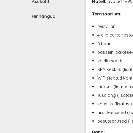
Asukoht
Hotell:
avatud 1995 
Territoorium:
Hinnangud
restoran;
4 a la carte rest
6 baari;
bassein: päikesev
veeliumäed;
SPA keskus (lisat
WiFi (teatud koht
juuksur (lisatasu 
ilusalong (lisatas
kauplus (lisatasu
arstiteenused (li
pesuteenused (li
Rand: