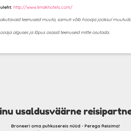
uleht:
http://www.limakhotels.com/
 pakutavaid teenuseid muuta, samuti võib hooaja jooksul muutud
.
hooaja alguses ja lõpus osasid teenuseid mitte osutada.
inu usaldusväärne reisipartn
Broneeri oma puhkusereis nüüd - Perega Reisima!