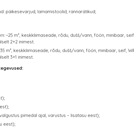
and: päikesevarjud, lamamistoolid, rannarätikud;
om:
~25 m², keskkliimaseade, rõdu, dušš/vann, föön, minibaar, seif,
elt 2+2 inimest.
35 m², keskkliimaseade, rõdu, dušš/vann, föön, minibaar, seif, WiF
elt 3+1 inimest.
 tegevused:
t);
est);
valgustus pimedal ajal, varustus – lisatasu eest);
u eest);