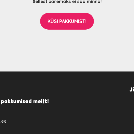
Sellest paremaks ei saa minna!
KÜSI PAKKUMIST!
J
 pakkumised meilt!
.ee