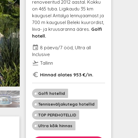
renoveeritud 2012 aastal. Kokku
on 465 tuba. Ligikaudu 35 km
kaugusel Antalya lennujaamast ja
700 m kaugusel Beleki kuurordist,
liiva- ja kruusaranna ääres.
Golfi
hotell.
event
8 päeva/7 ööd, Ultra all
Inclusive
flight_takeoff
Tallinn
euro_symbol
Hinnad alates 953 €/in.
Golfi hotellid
Tenniseväljakutega hotellid
TOP PEREHOTELLID
Ultra kõik hinnas