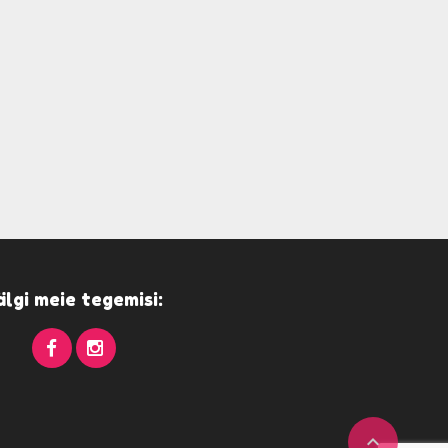
älgi meie tegemisi:
