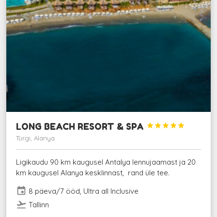
LONG BEACH RESORT & SPA





Türgi, Alanya
Ligikaudu 90 km kaugusel Antalya lennujaamast ja 20
km kaugusel Alanya kesklinnast, rand üle tee.
event
8 päeva/7 ööd, Ultra all Inclusive
flight_takeoff
Tallinn