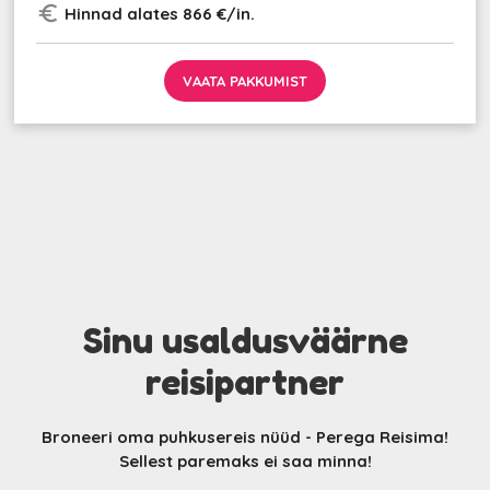
euro_symbol
Hinnad alates 866 €/in.
VAATA PAKKUMIST
Sinu usaldusväärne
reisipartner
Broneeri oma puhkusereis nüüd - Perega Reisima!
Sellest paremaks ei saa minna!