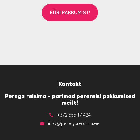
KÜSI PAKKUMIST!
Kontakt
Perega reisima - parimad perereisi pakkumised
meilt!
+372 555 17 424
call
info@peregareisima.ee
email