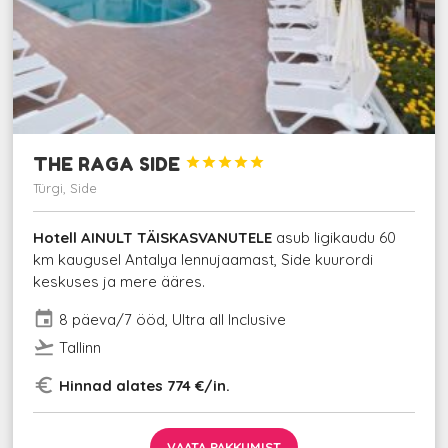
THE RAGA SIDE





Türgi, Side
Hotell AINULT TÄISKASVANUTELE
asub ligikaudu 60
km kaugusel Antalya lennujaamast, Side kuurordi
keskuses ja mere ääres.
event
8 päeva/7 ööd, Ultra all Inclusive
flight_takeoff
Tallinn
euro_symbol
Hinnad alates 774 €/in.
VAATA PAKKUMIST