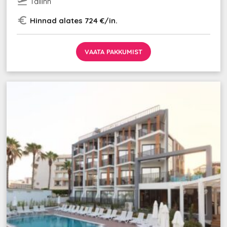
flight_takeoff
Tallinn
euro_symbol
Hinnad alates 724 €/in.
VAATA PAKKUMIST