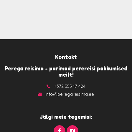
Kontakt
Perega reisima - parimad perereisi pakkumised
meilt!
+372 555 17 424
call
info@peregareisima.ee
email
Jälgi meie tegemisi: