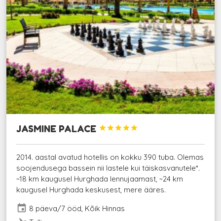
JASMINE PALACE





2014. aastal avatud hotellis on kokku 390 tuba. Olemas
soojendusega bassein nii lastele kui täiskasvanutele*.
~18 km kaugusel Hurghada lennujaamast, ~24 km
kaugusel Hurghada keskusest, mere ääres.
event
8 päeva/7 ööd, Kõik Hinnas