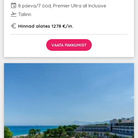
event
8 päeva/7 ööd, Premier Ultra all Inclusive
flight_takeoff
Tallinn
euro_symbol
Hinnad alates 1278 €/in.
VAATA PAKKUMIST