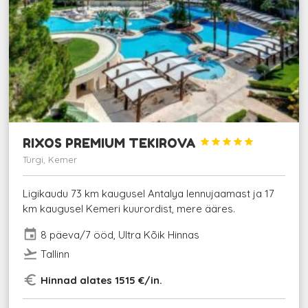
RIXOS PREMIUM TEKIROVA





Türgi, Kemer
Ligikaudu 73 km kaugusel Antalya lennujaamast ja 17
km kaugusel Kemeri kuurordist, mere ääres.
event
8 päeva/7 ööd, Ultra Kõik Hinnas
flight_takeoff
Tallinn
euro_symbol
Hinnad alates 1515 €/in.