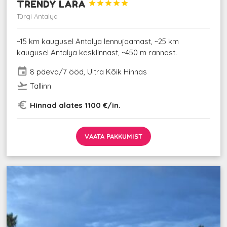
TRENDY LARA





Türgi Antalya
~15 km kaugusel Antalya lennujaamast, ~25 km
kaugusel Antalya kesklinnast, ~450 m rannast.
event
8 päeva/7 ööd, Ultra Kõik Hinnas
flight_takeoff
Tallinn
euro_symbol
Hinnad alates 1100 €/in.
VAATA PAKKUMIST