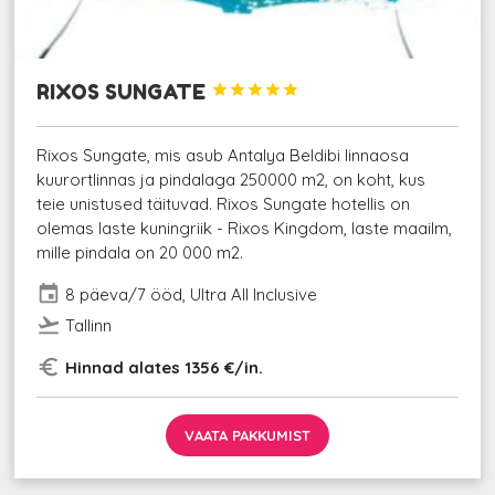
RIXOS SUNGATE





Rixos Sungate, mis asub Antalya Beldibi linnaosa
kuurortlinnas ja pindalaga 250000 m2, on koht, kus
teie unistused täituvad. Rixos Sungate hotellis on
olemas laste kuningriik - Rixos Kingdom, laste maailm,
mille pindala on 20 000 m2.
event
8 päeva/7 ööd, Ultra All Inclusive
flight_takeoff
Tallinn
euro_symbol
Hinnad alates 1356 €/in.
VAATA PAKKUMIST