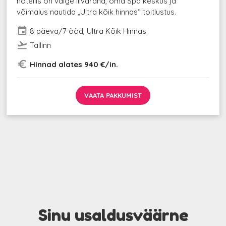
hotellis on valge liivarand, oma Spa keskus ja
võimalus nautida „Ultra kõik hinnas“ toitlustus.
event
8 päeva/7 ööd, Ultra Kõik Hinnas
flight_takeoff
Tallinn
euro_symbol
Hinnad alates 940 €/in.
VAATA PAKKUMIST
Sinu usaldusväärne